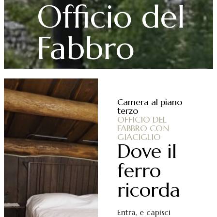
Officio del
Fabbro
Camera al piano
terzo
OFFICIO DEL
FABBRO CON
GIACIGLIO
Dove il
ferro
ricorda
Entra, e capisci