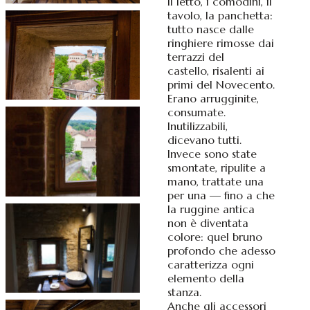
Il letto, i comodini, il
tavolo, la panchetta:
tutto nasce dalle
ringhiere rimosse dai
terrazzi del
castello, risalenti ai
primi del Novecento.
Erano arrugginite,
consumate.
Inutilizzabili,
dicevano tutti.
Invece sono state
smontate, ripulite a
mano, trattate una
per una — fino a che
la ruggine antica
non è diventata
colore: quel bruno
profondo che adesso
caratterizza ogni
elemento della
stanza.
Anche gli accessori