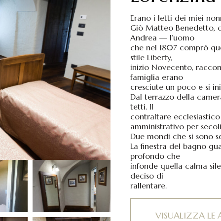
Erano i letti dei miei non
Giò Matteo Benedetto, ca
Andrea — l’uomo
che nel 1807 comprò quest
stile Liberty,
inizio Novecento, raccon
famiglia erano
cresciute un poco e si in
Dal terrazzo della camera 
tetti. Il
contraltare ecclesiastic
amministrativo per secoli
Due mondi che si sono sem
La finestra del bagno guar
profondo che
infonde quella calma sile
deciso di
rallentare.
VISUALIZZA LE 