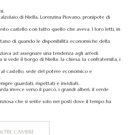
ni.
lzolaio di Niella. Lorenzina Piovano, pronipote di
o castello con tutto quello che aveva. I loro letti, in
tano di quando le disponibilità economiche della
iziava ad assegnare una tendenza agli arredi.
si vede il borgo di Niella: la chiesa, la confraternita, i
o al castello, sede del potere economico e
.
pre guardati, rispettati e invidiati.
da invece verso il parco, i grandi alberi, il verde
nziosa che si sente solo nei posti dove il tempo ha
ALTRE CAMERE