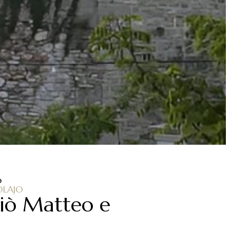
o
OLAJO
 Giò Matteo e