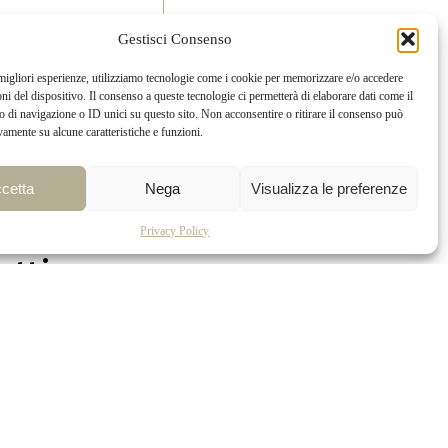
Gestisci Consenso
 migliori esperienze, utilizziamo tecnologie come i cookie per memorizzare e/o accedere
oni del dispositivo. Il consenso a queste tecnologie ci permetterà di elaborare dati come il
di navigazione o ID unici su questo sito. Non acconsentire o ritirare il consenso può
vamente su alcune caratteristiche e funzioni.
cetta
Nega
Visualizza le preferenze
Privacy Policy
tti
320 315 8640
@castelloniellatanaro.com
XX Settembre, 2