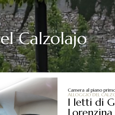
el Calzolajo
Camera al piano prim
ALLOGGIO DEL CALZ
I letti di
Lorenzina