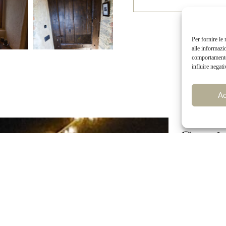
Per fornire le
alle informazi
comportamento 
influire negati
Ac
Conta
+39 
info
Via 
NVIACI UN MESSAGGIO